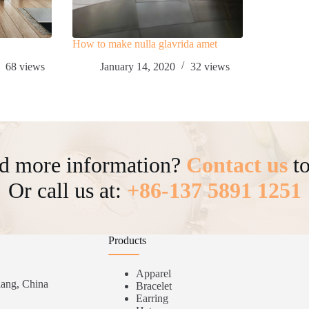
How to make nulla glavrida amet
68
views
January 14, 2020
32
views
d more information?
Contact us
to
Or call us at:
+86-137 5891 1251
Products
Apparel
iang, China
Bracelet
Earring