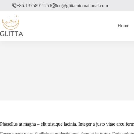
Skip
+86-13758911251
leo@glittainternational.com
to
content
Home
Phasellus at magna – elit tristique lacinia. Integer a justo vitae arcu f
Fusce quam risus, facilisis et molestie non, feugiat in tortor. Duis volu