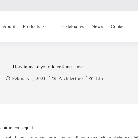
About
Products
Catalogues
News
Contact
How to make your dolor fames amet
February 1, 2021
Architecture
135
ermentum consequat.
tpat, mi id cursus rhoncus, purus augue aliquam arcu, sit amet rhoncus te