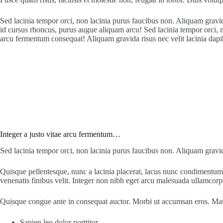
Sed lacinia tempor orci, non lacinia purus faucibus non. Aliquam gravida 
id cursus rhoncus, purus augue aliquam arcu! Sed lacinia tempor orci, non
arcu fermentum consequat! Aliquam gravida risus nec velit lacinia dapibu
Integer a justo vitae arcu fermentum…
Sed lacinia tempor orci, non lacinia purus faucibus non. Aliquam gravida 
Quisque pellentesque, nunc a lacinia placerat, lacus nunc condimentum eli
venenatis finibus velit. Integer non nibh eget arcu malesuada ullamcorp
Quisque congue ante in consequat auctor. Morbi ut accumsan eros. Maur
Sapien leo dolor porttitor